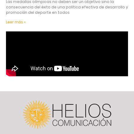
Las medallas olímpicas no deben ser un objetivo sino la
consecuencia del éxito de una política efectiva de desarrollo y
promoción del deporte en todos
Leer más »