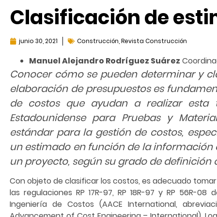
Clasificación de est
junio 30, 2021
Construcción
,
Revista Construcción
Manuel Alejandro Rodríguez Suárez
Coordinad
Conocer cómo se pueden determinar y clas
elaboración de presupuestos es fundamenta
de costos que ayudan a realizar esta t
Estadounidense para Pruebas y Material
estándar para la gestión de costos, espe
un estimado en función de la información c
un proyecto, según su grado de definición 
Con objeto de clasificar los costos, es adecuado toma
las regulaciones RP 17R-97, RP 18R-97 y RP 56R-08 d
Ingeniería de Costos (AACE International, abrevia
Advancement of Cost Engineering – International). Log