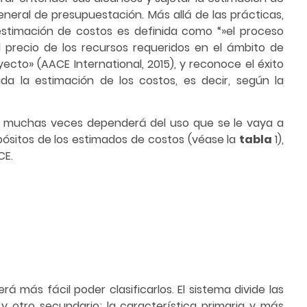
eral de presupuestación. Más allá de las prácticas,
a estimación de costos es definida como “»el proceso
r el precio de los recursos requeridos en el ámbito de
yecto» (AACE International, 2015), y reconoce el éxito
a la estimación de los costos, es decir, según la
 muchas veces dependerá del uso que se le vaya a
opósitos de los estimados de costos (véase la
tabla
1),
CE.
rá más fácil poder clasificarlos. El sistema divide las
 y otro secundario; la característica primaria y más