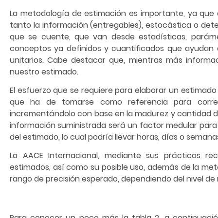
La metodología de estimación es importante, ya que 
tanto la información (entregables), estocástica o det
que se cuente, que van desde estadísticas, paráme
conceptos ya definidos y cuantificados que ayudan a
unitarios. Cabe destacar que, mientras más informa
nuestro estimado.
El esfuerzo que se requiere para elaborar un estima
que ha de tomarse como referencia para correla
incrementándolo con base en la madurez y cantidad de
información suministrada será un factor medular para 
del estimado, lo cual podría llevar horas, días o semana
La AACE Internacional, mediante sus prácticas r
estimados, así como su posible uso, además de la meto
rango de precisión esperado, dependiendo del nivel de
Para conocer un poco más la tabla 2, a continuación