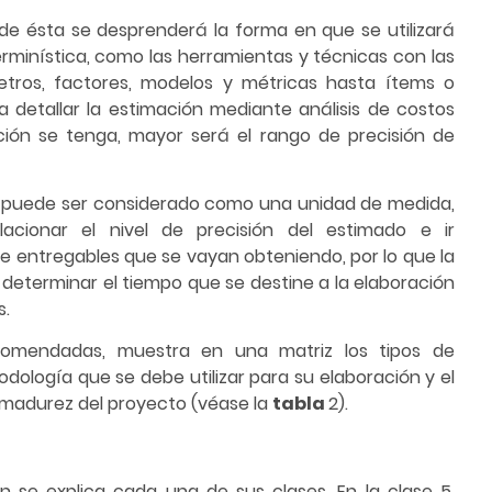
de ésta se desprenderá la forma en que se utilizará
erminística, como las herramientas y técnicas con las
tros, factores, modelos y métricas hasta ítems o
 detallar la estimación mediante análisis de costos
ción se tenga, mayor será el rango de precisión de
do puede ser considerado como una unidad de medida,
cionar el nivel de precisión del estimado e ir
 entregables que se vayan obteniendo, por lo que la
determinar el tiempo que se destine a la elaboración
s.
ecomendadas, muestra en una matriz los tipos de
dología que se debe utilizar para su elaboración y el
 madurez del proyecto (véase la
tabla
2).
 se explica cada una de sus clases. En la clase 5,