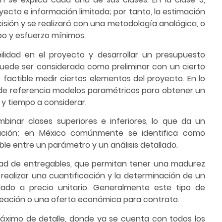
yecto e información limitada; por tanto, la estimación
sión y se realizará con una metodología analógica, o
mpo y esfuerzo mínimos.
bilidad en el proyecto y desarrollar un presupuesto
 puede ser considerada como preliminar con un cierto
s factible medir ciertos elementos del proyecto. En lo
r de referencia modelos paramétricos para obtener un
 y tiempo a considerar.
inar clases superiores e inferiores, lo que da un
ación; en México comúnmente se identifica como
e entre un parámetro y un análisis detallado.
dad de entregables, que permitan tener una madurez
realizar una cuantificación y la determinación de un
lado a precio unitario. Generalmente este tipo de
neación o una oferta económica para contrato.
 máximo de detalle, donde ya se cuenta con todos los