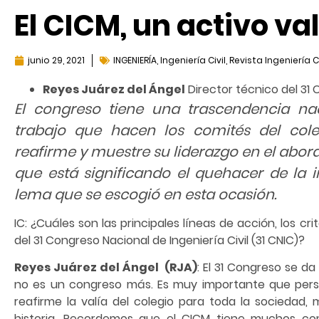
El CICM, un activo va
junio 29, 2021
INGENIERÍA
,
Ingeniería Civil
,
Revista Ingeniería Ci
Reyes Juárez del Ángel
Director técnico del 31 
El congreso tiene una trascendencia na
trabajo que hacen los comités del cole
reafirme y muestre su liderazgo en el abor
que está significando el quehacer de la i
lema que se escogió en esta ocasión.
IC: ¿Cuáles son las principales líneas de acción, los c
del 31 Congreso Nacional de Ingeniería Civil (31 CNIC)?
Reyes Juárez del Ángel (RJA)
: El 31 Congreso se da
no es un congreso más. Es muy importante que persig
reafirme la valía del colegio para toda la sociedad
historia. Recordemos que el CICM tiene muchos com