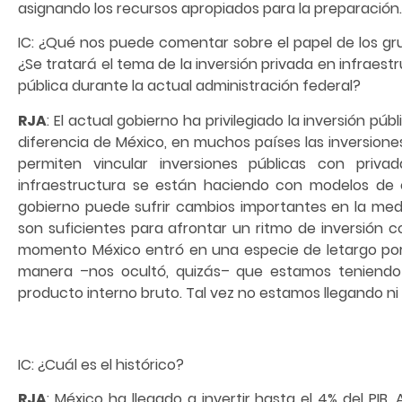
asignando los recursos apropiados para la preparación.
IC: ¿Qué nos puede comentar sobre el papel de los gru
¿Se tratará el tema de la inversión privada en infraest
pública durante la actual administración federal?
RJA
: El actual gobierno ha privilegiado la inversión púb
diferencia de México, en muchos países las inversion
permiten vincular inversiones públicas con priv
infraestructura se están haciendo con modelos de es
gobierno puede sufrir cambios importantes en la medi
son suficientes para afrontar un ritmo de inversión 
momento México entró en una especie de letargo por
manera –nos ocultó, quizás– que estamos teniendo
producto interno bruto. Tal vez no estamos llegando ni a
IC: ¿Cuál es el histórico?
RJA
: México ha llegado a invertir hasta el 4% del PIB.