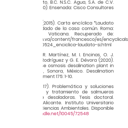
linizadora, Rosarito, B.C. N.S.C. Agua, S.A. de C.V.
Resumen (2 de 20). Ensenada: Cisco Consultores
Ambientales.
Papa Francisco (2015). Carta encíclica “Laudato
Si’” sobre el cuidado de la casa común. Roma:
Libreria Editrice Vaticana. Recuperado de:
http://w2.vatican.va/content/francesco/es/encyclica
francesco_20150524_enciclica-laudato-si.html
Robles, L. A., M. R. Martínez, M. I. Encinas, O. J.
Larraguibel, L. J. Rodríguez y G. E. Dévora (2020).
Design of reverse osmosis desalination plant in
Puerto Peñasco, Sonora, México. Desalination
and Water Treatment 175: 1-10.
Zarzo, M. D. (2017). Problemática y soluciones
para la gestión y tratamiento de salmueras
procedentes de desaladoras. Tesis doctoral.
Universidad de Alicante. Instituto Universitario
del Agua y las Ciencias Ambientales. Disponible
en:
http://hdl.handle.net/10045/72548