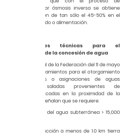
playeros, dado que con el proceso de
desalinización por ósmosis inversa se obtiene
una recuperación de tan sólo el 45-50% en el
agua de permeado o alimentación.
Especificaciones técnicas para el
otorgamiento de la concesión de agua
En el Diario Oficial de la Federación del 11 de mayo
de 2017, los “Lineamientos para el otorgamiento
de concesiones o asignaciones de aguas
subterráneas saladas provenientes de
captaciones ubicadas en la proximidad de la
zona del litoral” señalan que se requiere:
• Salinidad inicial del agua subterránea > 15,000
mg/l
• Pozos de extracción a menos de 1.0 km tierra