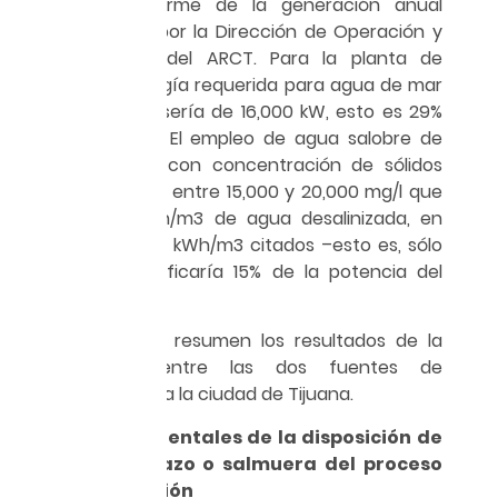
kW, según informe de la generación anual
proporcionado por la Dirección de Operación y
Mantenimiento del ARCT. Para la planta de
Rosarito, la energía requerida para agua de mar
de 35,000 mg/l sería de 16,000 kW, esto es 29%
de la del ARCT. El empleo de agua salobre de
pozos playeros con concentración de sólidos
totales disueltos entre 15,000 y 20,000 mg/l que
requiere 1.6 kWh/m3 de agua desalinizada, en
lugar de los 3.07 kWh/m3 citados –esto es, sólo
8,300 kW–, significaría 15% de la potencia del
acueducto.
En la tabla 1 se resumen los resultados de la
comparación entre las dos fuentes de
abastecimiento a la ciudad de Tijuana.
Aspectos ambientales de la disposición de
agua de rechazo o salmuera del proceso
de desalinización