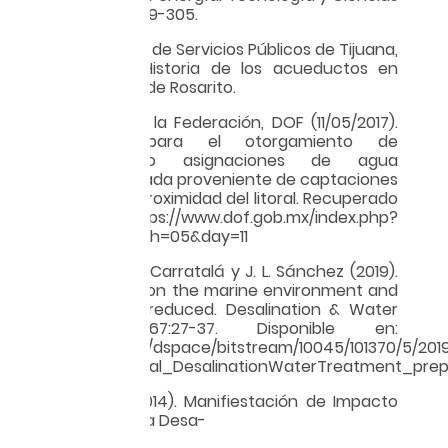
del Agua 11(4): 279-305.
Comisión Estatal de Servicios Públicos de Tijuana,
CESPT (2006). Historia de los acueductos en
Tijuana y Playas de Rosarito.
Diario Oficial de la Federación, DOF (11/05/2017).
Lineamientos para el otorgamiento de
concesiones o asignaciones de agua
subterránea salada proveniente de captaciones
ubicadas en la proximidad del litoral. Recuperado
de https://www.dof.gob.mx/index.php?
year=2017&month=05&day=11
Fernández T., A. Carratalá y J. L. Sánchez (2019).
Impact of brine on the marine environment and
how it can be reduced. Desalination & Water
Treatment 167:27-37. Disponible en:
https://rua.ua.es/dspace/bitstream/10045/101370/5/20
Torquemada_etal_DesalinationWaterTreatment_prepr
Noriega, S. E. (2014). Manifiestación de Impacto
Ambiental. Planta Desa-