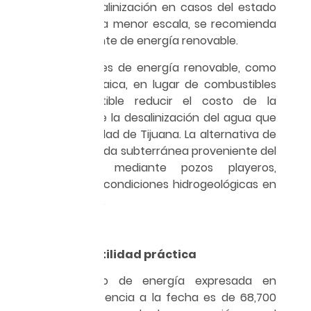
proceso de desalinización en casos del estado
de Sonora, aun a menor escala, se recomienda
aplicar esta fuente de energía renovable.
Utilizando fuentes de energía renovable, como
la solar fotovoltaica, en lugar de combustibles
fósiles, es factible reducir el costo de la
conducción y de la desalinización del agua que
demanda la ciudad de Tijuana. La alternativa de
utilizar agua salada subterránea proveniente del
mar, captada mediante pozos playeros,
depende de las condiciones hidrogeológicas en
la franja costera.
Resultados y utilidad práctica
El requerimiento de energía expresada en
términos de potencia a la fecha es de 68,700