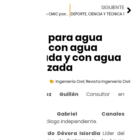
ANTERIOR
SIGUIENTE
Propuesta de la CMIC para impulsar la inversión pública
DEPORTE, CIENCIA Y TÉCNICA 1
Energía para agua
potable con agua
importada y con agua
desalinizada
octubre 5, 2020
Ingeniería Civil
,
Revista Ingeniería Civil
Rubén Chávez Guillén
Consultor en
Hidrogeología.
Armando Gabriel Canales
Elorduy
Hidrogeólogo independiente.
Germán Eduardo Dévora Isiordia
Líder del