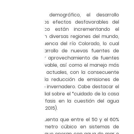
El crecimiento demográfico, el desarrollo
económico y los efectos desfavorables del
cambio climático están incrementando el
estrés hídrico en diversas regiones del mundo,
entre ellas la cuenca del río Colorado, lo cual
reclama el desarrollo de nuevas fuentes de
agua y el mayor aprovechamiento de fuentes
de energía renovable, así como el manejo más
eficiente de las actuales, con la consecuente
contribución a la reducción de emisiones de
gases de efecto invernadero. Cabe destacar el
panorama mundial sobre el “cuidado de la casa
común” con énfasis en la cuestión del agua
(Papa Francisco, 2015).
Si se toma en cuenta que entre el 50 y el 60%
del costo por metro cúbico en sistemas de
ósmosis inversa que operan con agua de mar o