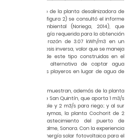
Para el proyecto de la planta desalinizadora de
Rosarito (véase figura 2) se consultó el informe
de impacto ambiental (Noriega, 2014), que
consigna la energía requerida para la obtención
de 4.4 m3/s, a razón de 3.07 kWh/m3 en un
proceso de ósmosis inversa, valor que se maneja
en las plantas de este tipo construidas en el
mundo, con la alternativa de captar agua
salobre de pozos playeros en lugar de agua de
mar.
En la figura 2 se muestran, además de la planta
de Rosarito, la de San Quintín, que aporta 1 m3/s
para agua potable y 2 m3/s para riego; y al sur
del valle de Guaymas, la planta Cochorit de 2
m3/s, para abastecimiento del puerto de
Guaymas y Empalme, Sonora. Con la experiencia
del empleo de energía solar fotovoltaica para el