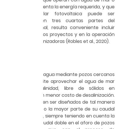
salobre lo representa la energía requerida, y que
la energía solar fotovoltaica puede ser
aprovechada en tres cuartas partes del
territorio nacional, resulta conveniente incluir
esta opción en los proyectos y en la operación
de plantas desalinizadoras (Robles et al., 2020).
Procedimiento
La captación de agua mediante pozos cercanos
a la costa permite aprovechar el agua de mar
con menor salinidad, libre de sólidos en
suspensión y con menor costo de desalinización.
Estos pozos deben ser diseñados de tal manera
que la totalidad o la mayor parte de su caudal
proceda del mar, siempre teniendo en cuenta la
búsqueda del caudal doble en el aforo de pozos