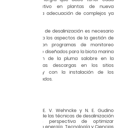
proyecto ejecutivo en plantas de nueva
creación y en la adecuación de complejos ya
instalados.
En todo proceso de desalinización es necesario
tomar en cuenta los aspectos de la gestión de
la salmuera con programas de monitoreo
cuidadosamente diseñados para la biota marina
y la distribución de la pluma salobre en la
vecindad de las descargas en los sitios
seleccionados y con la instalación de los
emisores apropiados.
Referencias
Canales, A. G., E. V. Wehncke y N. E. Gudino
(2020). Revisión de las técnicas de desalinización
de agua con perspectiva de optimizar
requerimiento de energía. Tecnología y Ciencias