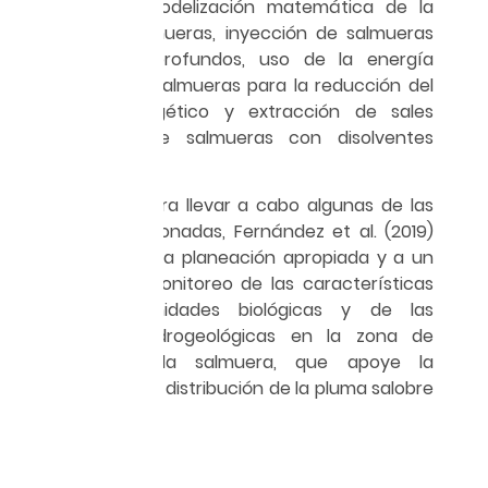
líquida cero, modelización matemática de la
dilución de salmueras, inyección de salmueras
en acuíferos profundos, uso de la energía
residual de las salmueras para la reducción del
consumo energético y extracción de sales
procedentes de salmueras con disolventes
orgánicos.
Es así como, para llevar a cabo algunas de las
acciones mencionadas, Fernández et al. (2019)
se refieren a una planeación apropiada y a un
programa de monitoreo de las características
de las comunidades biológicas y de las
propiedades hidrogeológicas en la zona de
descarga de la salmuera, que apoye la
estimación de la distribución de la pluma salobre
en el tiempo.