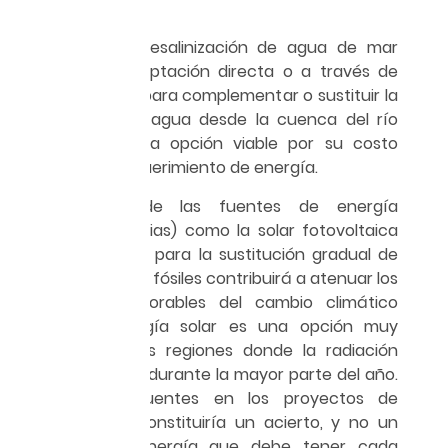
Conclusiones
En Tijuana, la desalinización de agua de mar
mediante su captación directa o a través de
pozos playeros para complementar o sustituir la
importación de agua desde la cuenca del río
Colorado es una opción viable por su costo
menor en el requerimiento de energía.
El desarrollo de las fuentes de energía
renovables (limpias) como la solar fotovoltaica
(véase figura 3) para la sustitución gradual de
los combustibles fósiles contribuirá a atenuar los
efectos desfavorables del cambio climático
global. La energía solar es una opción muy
favorable en las regiones donde la radiación
solar es intensa durante la mayor parte del año.
Incluir estas fuentes en los proyectos de
desalinización constituiría un acierto, y no un
plus. Es una sinergía que debe tener cada