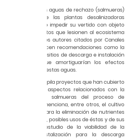
La gestión de las aguas de rechazo (salmueras)
procedentes de las plantas desalinizadoras
implica regular o impedir su vertido con objeto
de evitar impactos que lesionen al ecosistema
receptor. Algunos autores citados por Canales
et al. (2020) hacen recomendaciones como la
selección de los sitios de descarga e instalación
de emisores que amortiguarían los efectos
provocados por estas aguas.
Zarzo (2017) compila proyectos que han cubierto
muchos de los aspectos relacionados con la
gestión de las salmueras del proceso de
desalinización; menciona, entre otros, el cultivo
de microalgas para la eliminación de nutrientes
en las salmueras, posibles usos de éstas y de sus
subproductos, estudio de la viabilidad de la
evaporación-cristalización para la descarga