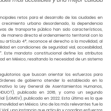
cipales retos para el desarrollo de las ciudades en
l crecimiento urbano desordenado, la dependencia
ivas de transporte público han sido característicos,
 de manera directa el ordenamiento territorial con la
su artículo 4°, reconoce el derecho a la movilidad, al
idad en condiciones de seguridad vial, accesibilidad,
dad”. Este mandato constitucional define los atributos
dad en México, resaltando la necesidad de un sistema
egulatorios que buscan orientar los esfuerzos para
 órdenes de gobierno atender lo establecido en la
mativo la Ley General de Asentamientos Humanos,
GAHDUOT), publicada en 2016, y como un segundo
ial (LGMSV), publicada en 2022. Esta última es la que
 movilidad en México. Uno de los más relevantes fue la
 Vial, una instancia que articula y coordina esfuerzos