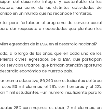
icipar del desarrollo íntegro y sustentable de las
tructura, así como de las distintas actividades de
onómico en un mundo que no reconoce fronteras.
tal para fortalecer el programa de servicio social
ias para dar respuesta a necesidades que plantean los
iles egresados de la ESIA en el desarrollo nacional?
do, a lo largo de los años, que en cada uno de los
ieros civiles egresados de la ESIA que participan
 los servicios urbanos, que brindan atención oportuna
 desarrollo económico de nuestro país.
l panorama educativo, 86,240 son estudiantes del área
de esos 86 mil alumnos, el 78% son hombres y el 22%
san 11 mil estudiantes –un número insuficiente para lo
cuales 28% son mujeres, es decir, 2 mil alumnas; en