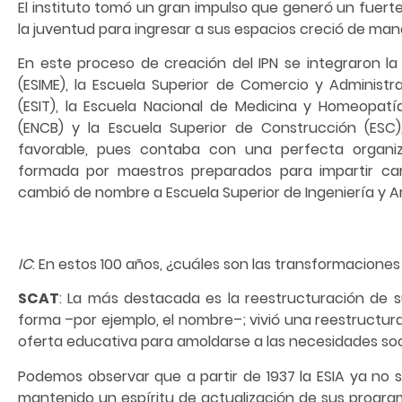
El instituto tomó un gran impulso que generó un fuert
la juventud para ingresar a sus espacios creció de man
En este proceso de creación del IPN se integraron la
(ESIME), la Escuela Superior de Comercio y Administra
(ESIT), la Escuela Nacional de Medicina y Homeopatía
(ENCB) y la Escuela Superior de Construcción (ESC
favorable, pues contaba con una perfecta organiz
formada por maestros preparados para impartir carre
cambió de nombre a Escuela Superior de Ingeniería y Ar
IC
: En estos 100 años, ¿cuáles son las transformacione
SCAT
: La más destacada es la reestructuración de 
forma –por ejemplo, el nombre–; vivió una reestructura
oferta educativa para amoldarse a las necesidades soc
Podemos observar que a partir de 1937 la ESIA ya no 
mantenido un espíritu de actualización de sus progra