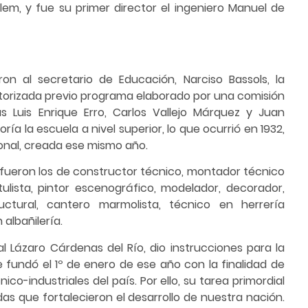
elem, y fue su primer director el ingeniero Manuel de
ron al secretario de Educación, Narciso Bassols, la
torizada previo programa elaborado por una comisión
s Luis Enrique Erro, Carlos Vallejo Márquez y Juan
ía la escuela a nivel superior, lo que ocurrió en 1932,
onal, creada ese mismo año.
fueron los de constructor técnico, montador técnico
otulista, pintor escenográfico, modelador, decorador,
uctural, cantero marmolista, técnico en herrería
 albañilería.
al Lázaro Cárdenas del Río, dio instrucciones para la
se fundó el 1º de enero de ese año con la finalidad de
o-industriales del país. Por ello, su tarea primordial
as que fortalecieron el desarrollo de nuestra nación.