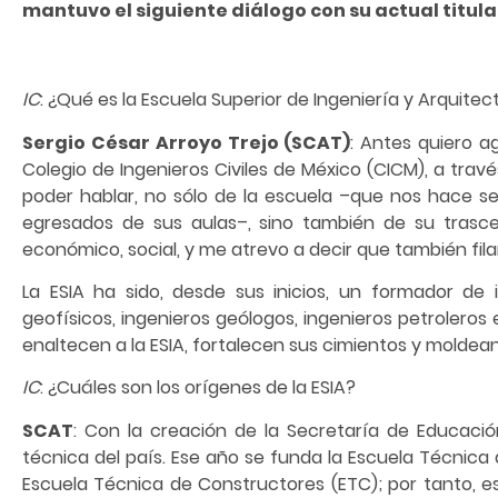
mantuvo el siguiente diálogo con su actual titula
IC
: ¿Qué es la Escuela Superior de Ingeniería y Arquitec
Sergio César Arroyo Trejo (SCAT)
: Antes quiero a
Colegio de Ingenieros Civiles de México (CICM), a trav
poder hablar, no sólo de la escuela –que nos hace se
egresados de sus aulas–, sino también de su trasce
económico, social, y me atrevo a decir que también fila
La ESIA ha sido, desde sus inicios, un formador de in
geofísicos, ingenieros geólogos, ingenieros petroleros
enaltecen a la ESIA, fortalecen sus cimientos y moldean
IC
: ¿Cuáles son los orígenes de la ESIA?
SCAT
: Con la creación de la Secretaría de Educació
técnica del país. Ese año se funda la Escuela Técni
Escuela Técnica de Constructores (ETC); por tanto, e