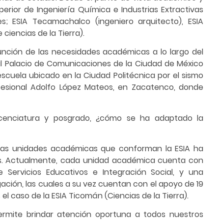
uperior de Ingeniería Química e Industrias Extractivas
es; ESIA Tecamachalco (ingeniero arquitecto), ESIA
ciencias de la Tierra).
función de las necesidades académicas a lo largo del
al Palacio de Comunicaciones de la Ciudad de México
 escuela ubicado en la Ciudad Politécnica por el sismo
ofesional Adolfo López Mateos, en Zacatenco, donde
 licenciatura y posgrado, ¿cómo se ha adaptado la
 las unidades académicas que conforman la ESIA ha
os. Actualmente, cada unidad académica cuenta con
e Servicios Educativos e Integración Social, y una
ación, las cuales a su vez cuentan con el apoyo de 19
l caso de la ESIA Ticomán (Ciencias de la Tierra).
ermite brindar atención oportuna a todos nuestros