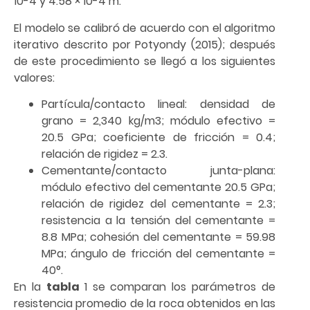
10-4 y 4.58 × 10-4 m.
El modelo se calibró de acuerdo con el algoritmo
iterativo descrito por Potyondy (2015); después
de este procedimiento se llegó a los siguientes
valores:
Partícula/contacto lineal: densidad de
grano = 2,340 kg/m3; módulo efectivo =
20.5 GPa; coeficiente de fricción = 0.4;
relación de rigidez = 2.3.
Cementante/contacto junta-plana:
módulo efectivo del cementante 20.5 GPa;
relación de rigidez del cementante = 2.3;
resistencia a la tensión del cementante =
8.8 MPa; cohesión del cementante = 59.98
MPa; ángulo de fricción del cementante =
40°.
En la
tabla
1 se comparan los parámetros de
resistencia promedio de la roca obtenidos en las