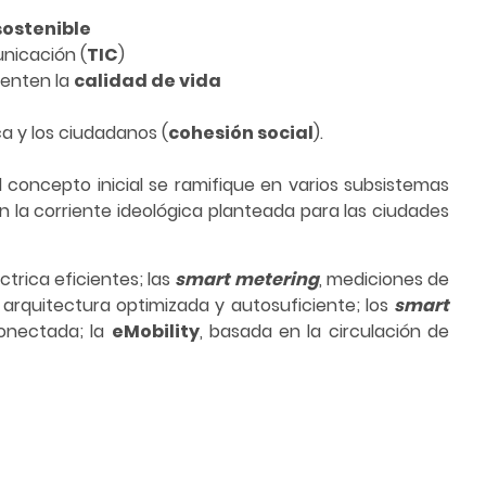
sostenible
unicación (
TIC
)
menten la
calidad de vida
a y los ciudadanos (
cohesión social
).
 concepto inicial se ramifique en varios subsistemas
n la corriente ideológica planteada para las ciudades
éctrica eficientes; las
smart metering
, mediciones de
, arquitectura optimizada y autosuficiente; los
smart
onectada; la
eMobility
, basada en la circulación de