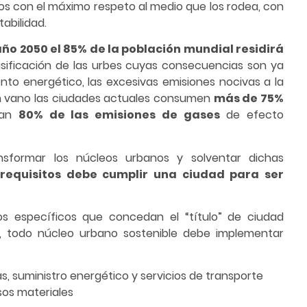
nos con el máximo respeto al medio que los rodea, con
abilidad.
año 2050 el 85% de la población mundial residirá
asificación de las urbes cuyas consecuencias son ya
to energético, las excesivas emisiones nocivas a la
en vano las ciudades actuales consumen
más de 75%
ran
80% de las emisiones de gases
de efecto
nsformar los núcleos urbanos y solventar dichas
requisitos debe cumplir una ciudad para ser
tos específicos que concedan el “título” de ciudad
go, todo núcleo urbano sostenible debe implementar
s, suministro energético y servicios de transporte
sos materiales