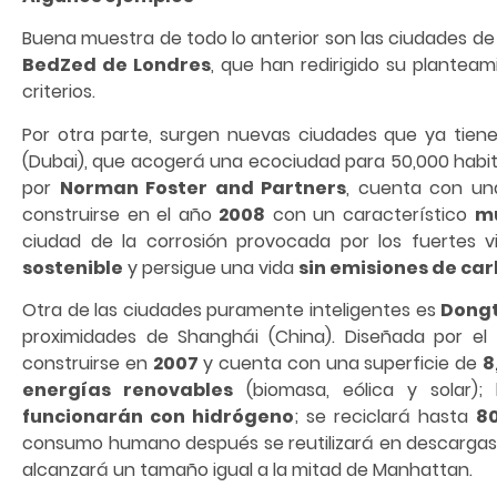
Buena muestra de todo lo anterior son las ciudades d
BedZed de Londres
, que han redirigido su plantea
criterios.
Por otra parte, surgen nuevas ciudades que ya tie
(Dubai), que acogerá una ecociudad para 50,000 habi
por
Norman Foster and Partners
, cuenta con un
construirse en el año
2008
con un característico
mu
ciudad de la corrosión provocada por los fuertes 
sostenible
y persigue una vida
sin emisiones de car
Otra de las ciudades puramente inteligentes es
Dong
proximidades de Shanghái (China). Diseñada por el 
construirse en
2007
y cuenta con una superficie de
8
energías renovables
(biomasa, eólica y solar); 
funcionarán con hidrógeno
; se reciclará hasta
8
consumo humano después se reutilizará en descargas s
alcanzará un tamaño igual a la mitad de Manhattan.