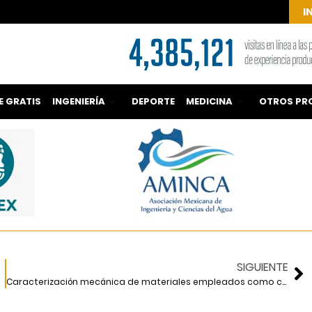
I
E GRATIS
INGENIERÍA
DEPORTE
MEDICINA
OTROS PR
SIGUIENTE
Caracterización mecánica de materiales empleados como celdas de deformación en pilotes de control