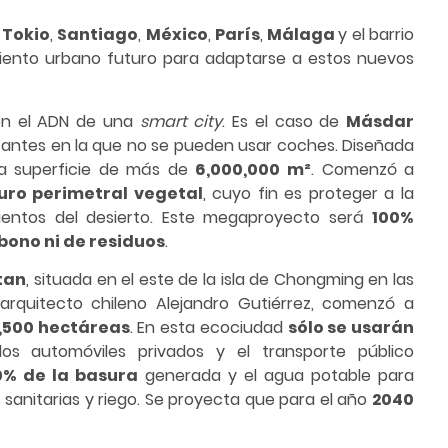
e
Tokio
,
Santiago
,
México
,
París
,
Málaga
y el barrio
miento urbano futuro para adaptarse a estos nuevos
nen el ADN de una
smart city
. Es el caso de
Másdar
tantes en la que no se pueden usar coches. Diseñada
a superficie de más de
6,000,000 m²
. Comenzó a
ro perimetral vegetal
, cuyo fin es proteger a la
vientos del desierto. Este megaproyecto será
100%
bono ni de residuos
.
tan
, situada en el este de la isla de Chongming en las
arquitecto chileno Alejandro Gutiérrez, comenzó a
,500 hectáreas
. En esta ecociudad
sólo se usarán
los automóviles privados y el transporte público
0% de la basura
generada y el agua potable para
anitarias y riego. Se proyecta que para el año
2040