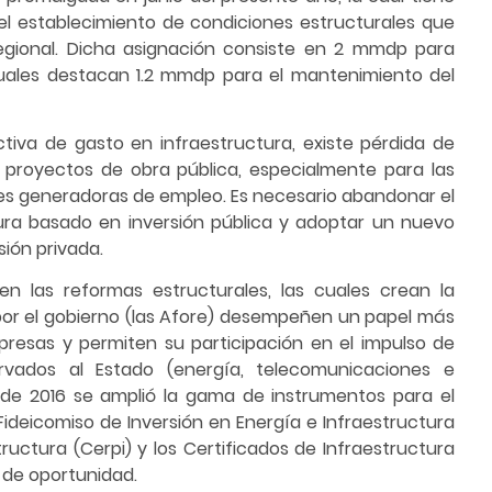
del establecimiento de condiciones estructurales que
regional. Dicha asignación consiste en 2 mmdp para
cuales destacan 1.2 mmdp para el mantenimiento del
tiva de gasto en infraestructura, existe pérdida de
s proyectos de obra pública, especialmente para las
s generadoras de empleo. Es necesario abandonar el
ura basado en inversión pública y adoptar un nuevo
ión privada.
en las reformas estructurales, las cuales crean la
 por el gobierno (las Afore) desempeñen un papel más
resas y permiten su participación en el impulso de
vados al Estado (energía, telecomunicaciones e
ir de 2016 se amplió la gama de instrumentos para el
Fideicomiso de Inversión en Energía e Infraestructura
structura (Cerpi) y los Certificados de Infraestructura
s de oportunidad.