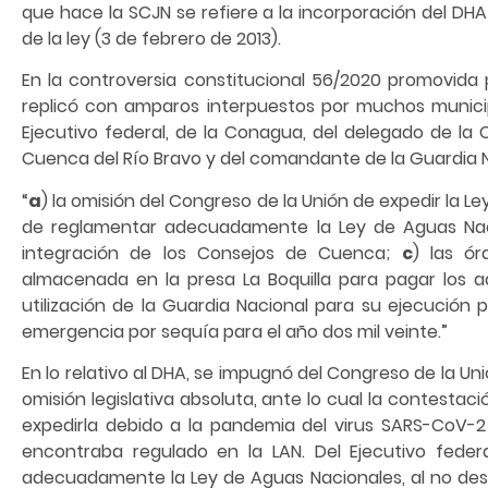
que hace la SCJN se refiere a la incorporación del DHA
de la ley (3 de febrero de 2013).
En la controversia constitucional 56/2020 promovida 
replicó con amparos interpuestos por muchos municip
Ejecutivo federal, de la Conagua, del delegado de l
Cuenca del Río Bravo y del comandante de la Guardia 
“
a
) la omisión del Congreso de la Unión de expedir la L
de reglamentar adecuadamente la Ley de Aguas Naci
integración de los Consejos de Cuenca;
c
) las ór
almacenada en la presa La Boquilla para pagar los 
utilización de la Guardia Nacional para su ejecución p
emergencia por sequía para el año dos mil veinte.”
En lo relativo al DHA, se impugnó del Congreso de la U
omisión legislativa absoluta, ante lo cual la contesta
expedirla debido a la pandemia del virus SARS-CoV-2 
encontraba regulado en la LAN. Del Ejecutivo fede
adecuadamente la Ley de Aguas Nacionales, al no desarr