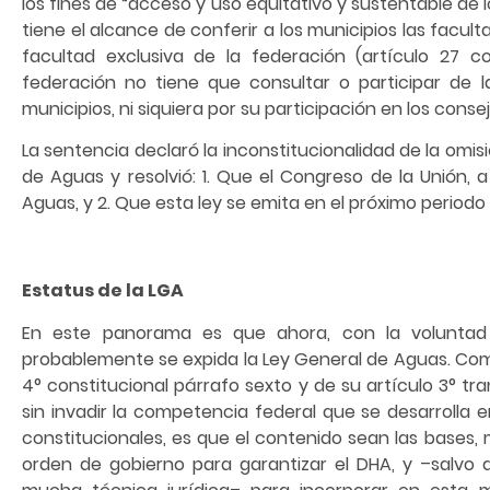
los fines de “acceso y uso equitativo y sustentable de l
tiene el alcance de conferir a los municipios las facu
facultad exclusiva de la federación (artículo 27 c
federación no tiene que consultar o participar de l
municipios, ni siquiera por su participación en los cons
La sentencia declaró la inconstitucionalidad de la omis
de Aguas y resolvió: 1. Que el Congreso de la Unión,
Aguas, y 2. Que esta ley se emita en el próximo periodo 
Estatus de la LGA
En este panorama es que ahora, con la voluntad 
probablemente se expida la Ley General de Aguas. Como
4° constitucional párrafo sexto y de su artículo 3° tra
sin invadir la competencia federal que se desarrolla 
constitucionales, es que el contenido sean las bases
orden de gobierno para garantizar el DHA, y –salvo