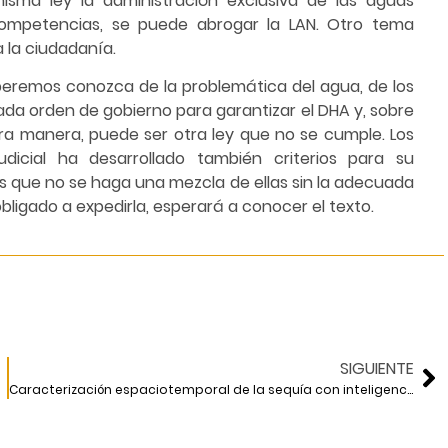
isma ley la administración exclusiva de las aguas
 competencias, se puede abrogar la LAN. Otro tema
a la ciudadanía.
esperemos conozca de la problemática del agua, de los
cada orden de gobierno para garantizar el DHA y, sobre
tra manera, puede ser otra ley que no se cumple. Los
udicial ha desarrollado también criterios para su
os que no se haga una mezcla de ellas sin la adecuada
l obligado a expedirla, esperará a conocer el texto.
SIGUIENTE
Caracterización espaciotemporal de la sequía con inteligencia artificial.