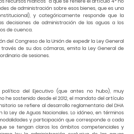
os recursos hídricos” a que se refiere el artículo 4° no
ltades de administración sobre esos bienes, que es una
onstitucional), y categóricamente responde que la
as decisiones de administración de las aguas a los
ejos de cuenca.
ión del Congreso de la Unión de expedir la Ley General
 a través de su dos cámaras, emita la Ley General de
ordinario de sesiones.
política del Ejecutivo (que antes no hubo), muy
 he sostenido desde el 2012, el mandato del artículo
nsitorio se refiere al desarrollo reglamentario del DHA
en la Ley de Aguas Nacionales. Lo idóneo, en términos
, modalidades y participación que corresponde a cada
 que se tengan claros los ámbitos competenciales y