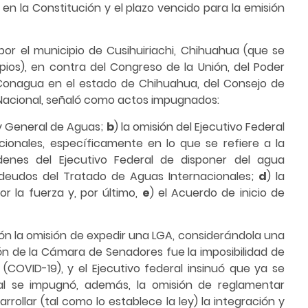
 en la Constitución y el plazo vencido para la emisión
por el municipio de Cusihuiriachi, Chihuahua (que se
ios), en contra del Congreso de la Unión, del Poder
a Conagua en el estado de Chihuahua, del Consejo de
Nacional, señaló como actos impugnados:
ey General de Aguas;
b
) la omisión del Ejecutivo Federal
onales, específicamente en lo que se refiere a la
denes del Ejecutivo Federal de disponer del agua
adeudos del Tratado de Aguas Internacionales;
d
) la
or la fuerza y, por último,
e
) el Acuerdo de inicio de
nión la omisión de expedir una LGA, considerándola una
ción de la Cámara de Senadores fue la imposibilidad de
(COVID-19), y el Ejecutivo federal insinuó que ya se
ral se impugnó, además, la omisión de reglamentar
ollar (tal como lo establece la ley) la integración y