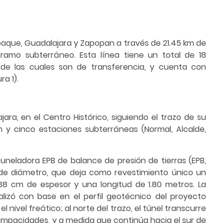
epaque, Guadalajara y Zapopan a través de 21.45 km de
tramo subterráneo. Esta línea tiene un total de 18
 de las cuales son de transferencia, y cuenta con
ra 1).
ara, en el Centro Histórico, siguiendo el trazo de su
km y cinco estaciones subterráneas (Normal, Alcalde,
tuneladora EPB de balance de presión de tierras (EPB,
 de diámetro, que deja como revestimiento único un
38 cm de espesor y una longitud de 1.80 metros. La
alizó con base en el perfil geotécnico del proyecto
el nivel freático; al norte del trazo, el túnel transcurre
ompacidades, y a medida que continúa hacia el sur de