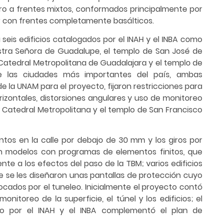
ero a frentes mixtos, conformados principalmente por
nar con frentes completamente basálticos.
 seis edificios catalogados por el INAH y el INBA como
Nuestra Señora de Guadalupe, el templo de San José de
la Catedral Metropolitana de Guadalajara y el templo de
e las ciudades más importantes del país, ambas
 de la UNAM para el proyecto, fijaron restricciones para
rizontales, distorsiones angulares y uso de monitoreo
 Catedral Metropolitana y el templo de San Francisco
ntos en la calle por debajo de 30 mm y los giros por
on modelos con programas de elementos finitos, que
te a los efectos del paso de la TBM; varios edificios
ue se les diseñaron unas pantallas de protección cuyo
ocados por el tuneleo. Inicialmente el proyecto contó
onitoreo de la superficie, el túnel y los edificios; el
do por el INAH y el INBA complementó el plan de