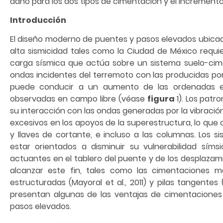
daño para los dos tipos de cimentación y el incremento d
Introducción
El diseño moderno de puentes y pasos elevados ubic
alta sismicidad tales como la Ciudad de México requier
carga sísmica que actúa sobre un sistema suelo-cime
ondas incidentes del terremoto con las producidas por
puede conducir a un aumento de las ordenadas es
observadas en campo libre (véase
figura
1). Los pat
su interacción con las ondas generadas por la vibraci
excesivos en los apoyos de la superestructura, lo que 
y llaves de cortante, e incluso a las columnas. Los
estar orientados a disminuir su vulnerabilidad sím
actuantes en el tablero del puente y de los desplazami
alcanzar este fin, tales como las cimentaciones ma
estructuradas (Mayoral et al., 2011) y pilas tangentes 
presentan algunas de las ventajas de cimentaciones 
pasos elevados.