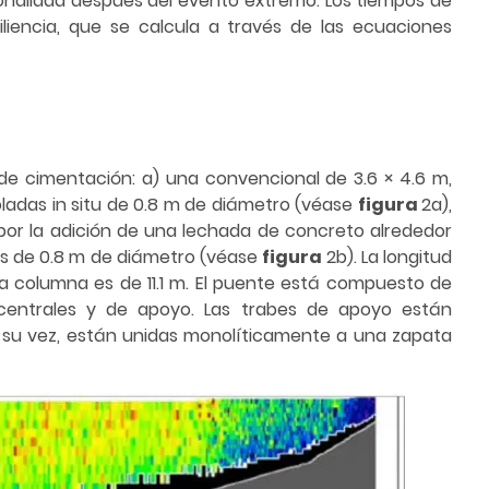
onalidad después del evento extremo. Los tiempos de
liencia, que se calcula a través de las ecuaciones
de cimentación: a) una convencional de 3.6 × 4.6 m,
adas in situ de 0.8 m de diámetro (véase
figura
2a),
por la adición de una lechada de concreto alrededor
as de 0.8 m de diámetro (véase
figura
2b). La longitud
 la columna es de 11.1 m. El puente está compuesto de
centrales y de apoyo. Las trabes de apoyo están
 a su vez, están unidas monolíticamente a una zapata