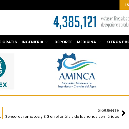
I
E GRATIS
INGENIERÍA
DEPORTE
MEDICINA
OTROS PR
SIGUIENTE
en la Ciudad de México
Sensores remotos y SIG en el análisis de las zonas semiáridas