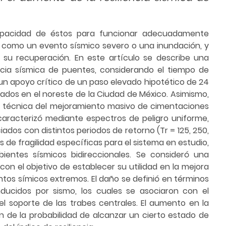
 capacidad de éstos para funcionar adecuadamente
, como un evento sísmico severo o una inundación, y
 su recuperación. En este artículo se describe una
encia sísmica de puentes, considerando el tiempo de
 un apoyo crítico de un paso elevado hipotético de 24
cados en el noreste de la Ciudad de México. Asimismo,
dad técnica del mejoramiento masivo de cimentaciones
caracterizó mediante espectros de peligro uniforme,
dos con distintos periodos de retorno (Tr = 125, 250,
de fragilidad específicas para el sistema en estudio,
entes sísmicos bidireccionales. Se consideró una
n el objetivo de establecer su utilidad en la mejora
os símicos extremos. El daño se definió en términos
nducidos por sismo, los cuales se asociaron con el
el soporte de las trabes centrales. El aumento en la
n de la probabilidad de alcanzar un cierto estado de