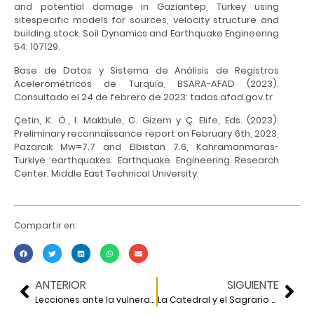
and potential damage in Gaziantep, Turkey using
sitespecific models for sources, velocity structure and
building stock. Soil Dynamics and Earthquake Engineering
54: 107129.
Base de Datos y Sistema de Análisis de Registros
Acelerométricos de Turquía, BSARA-AFAD (2023).
Consultado el 24 de febrero de 2023: tadas.afad.gov.tr
Çetin, K. Ö., I. Makbule, C. Gizem y Ç. Elife, Eds. (2023).
Preliminary reconnaissance report on February 6th, 2023,
Pazarcik Mw=7.7 and Elbistan 7.6, Kahramanmaras-
Turkiye earthquakes. Earthquake Engineering Research
Center. Middle East Technical University.
Compartir en:
ANTERIOR
SIGUIENTE
Lecciones ante la vulnerabilidad de sismos corticales en México
La Catedral y el Sagrario metropolitanos de la Ciudad de México