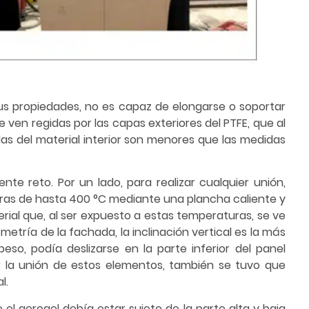
 sus propiedades, no es capaz de elongarse o soportar
ven regidas por las capas exteriores del PTFE, que al
idas del material interior son menores que las medidas
nte reto. Por un lado, para realizar cualquier unión,
turas de hasta 400 °C mediante una plancha caliente y
erial que, al ser expuesto a estas temperaturas, se ve
etría de la fachada, la inclinación vertical es la más
peso, podía deslizarse en la parte inferior del panel
r la unión de estos elementos, también se tuvo que
l.
 el aerogel debía estar sujeto de la parte alta y baja