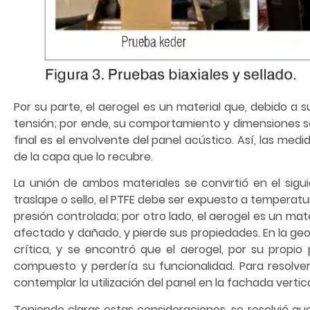
Por su parte, el aerogel es un material que, debido a
tensión; por ende, su comportamiento y dimensiones se 
final es el envolvente del panel acústico. Así, las med
de la capa que lo recubre.
La unión de ambos materiales se convirtió en el siguie
traslape o sello, el PTFE debe ser expuesto a tempera
presión controlada; por otro lado, el aerogel es un mat
afectado y dañado, y pierde sus propiedades. En la geom
crítica, y se encontró que el aerogel, por su propio 
compuesto y perdería su funcionalidad. Para resolve
contemplar la utilización del panel en la fachada vertica
Teniendo claras estas consideraciones, se resolvió que