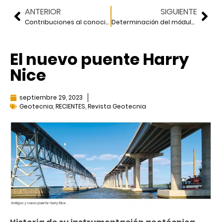
ANTERIOR
SIGUIENTE
Contribuciones al conocimiento de la geotecnia temprana durante el siglo XX: Ralph Peck
Determinación del módulo de elasticidad compuesto de pilas
El nuevo puente Harry
Nice
septiembre 29, 2023
Geotecnia
,
RECIENTES
,
Revista Geotecnia