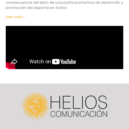
consecuencia del éxito de una política efectiva de desarrollo y
promoción del deporte en todos
Leer más »