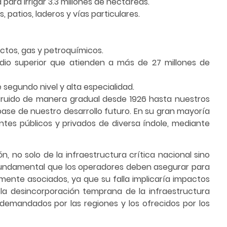
 para irrigar 3.3 millones de hectáreas.
 patios, laderos y vías particulares.
ctos, gas y petroquímicos.
edio superior que atienden a más de 27 millones de
e segundo nivel y alta especialidad.
struido de manera gradual desde 1926 hasta nuestros
base de nuestro desarrollo futuro. En su gran mayoría
ntes públicos y privados de diversa índole, mediante
 no solo de la infraestructura crítica nacional sino
a fundamental que los operadores deben asegurar para
amente asociados, ya que su falla implicaría impactos
, la desincorporación temprana de la infraestructura
 demandados por las regiones y los ofrecidos por los