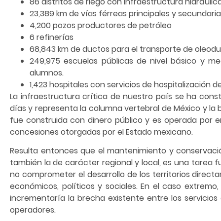
86 distritos de riego con infraestructura hidráulica
23,389 km de vías férreas principales y secundarias,
4,200 pozos productores de petróleo
6 refinerías
68,843 km de ductos para el transporte de oleodu
249,975 escuelas públicas de nivel básico y m
alumnos.
1,423 hospitales con servicios de hospitalización d
La infraestructura crítica de nuestro país se ha con
días y representa la columna vertebral de México y la 
fue construida con dinero público y es operada por e
concesiones otorgadas por el Estado mexicano.
Resulta entonces que el mantenimiento y conservación,
también la de carácter regional y local, es una tare
no comprometer el desarrollo de los territorios direct
económicos, políticos y sociales. En el caso extremo
incrementaría la brecha existente entre los servicios
operadores.