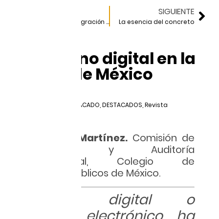
ANTERIOR
SIGUIENTE
Retos para la integración de un proyecto
La esencia del concreto
El gobierno digital en la
Ciudad de México
marzo 29, 2017
Construcción
,
DESTACADO
,
DESTACADOS
,
Revista
Construcción
Daniel Trejo Martínez.
Comisión de
Contabilidad y Auditoría
Gubernamental, Colegio de
Contadores Públicos de México.
Gobierno digital o
gobierno electrónico ha