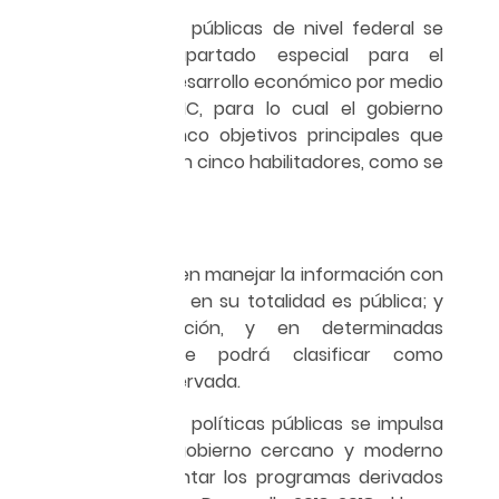
Entre las políticas públicas de nivel federal se
estableció un apartado especial para el
crecimiento y el desarrollo económico por medio
del uso de las TIC, para lo cual el gobierno
federal diseñó cinco objetivos principales que
deben coexistir con cinco habilitadores, como se
ilustra en la tabla 1.
Los efectos incluyen manejar la información con
la premisa de que en su totalidad es pública; y
sólo por excepción, y en determinadas
circunstancias, se podrá clasificar como
confidencial o reservada.
Con estas nuevas políticas públicas se impulsa
el concepto de gobierno cercano y moderno
con el fin de orientar los programas derivados