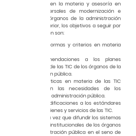
de conocimiento en la materia y asesoría en
proyectos transversales de modernización e
innovación a los órganos de la administración
pública. Por lo anterior, los objetivos a seguir por
parte de la comisión son:
Difundir las normas y criterios en materia
de las TIC.
Emitir recomendaciones a los planes
estratégicos de las TIC de los órganos de la
administración pública.
Mejores prácticas en materia de las TIC
que atiendan las necesidades de los
órganos de la administración pública.
Proponer modificaciones a los estándares
técnicos de bienes y servicios de las TIC.
Presentar a la vez que difundir los sistemas
informáticos institucionales de los órganos
de la administración pública en el seno de