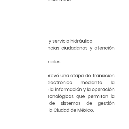
Registro civil
Uso de suelo
Educación
Trabajo
Turismo
Agua potable y servicio hidráulico
Quejas, denuncias ciudadanas y atención
ciudadana
Programas sociales
Deportes
Es por ello que se prevé una etapa de transición
al gobierno electrónico mediante la
estandarización de la información y la operación
de plataformas tecnológicas que permitan la
interoperabilidad de sistemas de gestión
gubernamental en la Ciudad de México.