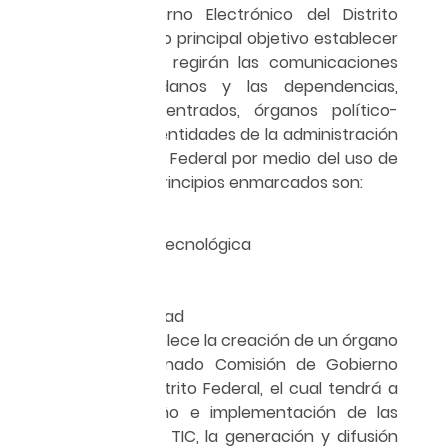
La Ley de Gobierno Electrónico del Distrito
Federal tiene como principal objetivo establecer
los principios que regirán las comunicaciones
entre los ciudadanos y las dependencias,
órganos desconcentrados, órganos político-
administrativos y entidades de la administración
pública del Distrito Federal por medio del uso de
las TIC. Los cinco principios enmarcados son:
Accesibilidad
Adecuación tecnológica
Legalidad
Privacidad
Responsabilidad
Asimismo, se establece la creación de un órgano
colegiado denominado Comisión de Gobierno
Electrónico del Distrito Federal, el cual tendrá a
su cargo el diseño e implementación de las
estrategias de las TIC, la generación y difusión