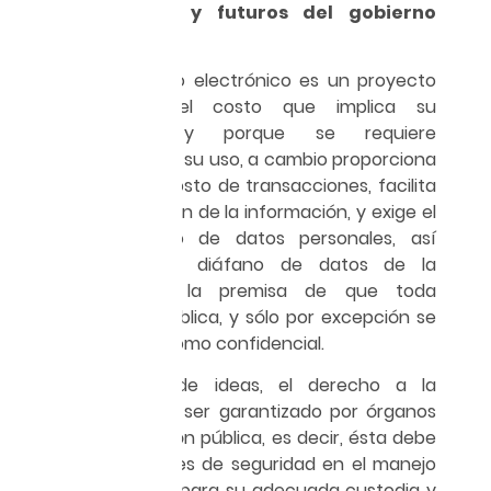
Retos actuales y futuros del gobierno
electrónico
Si bien el gobierno electrónico es un proyecto
ambicioso por el costo que implica su
infraestructura y porque se requiere
capacitación para su uso, a cambio proporciona
un ahorro en el costo de transacciones, facilita
el uso y explotación de la información, y exige el
resguardo seguro de datos personales, así
como el manejo diáfano de datos de la
ciudadanía con la premisa de que toda
información es pública, y sólo por excepción se
puede clasificar como confidencial.
En este orden de ideas, el derecho a la
información debe ser garantizado por órganos
de la administración pública, es decir, ésta debe
proveer estándares de seguridad en el manejo
de la información para su adecuada custodia y