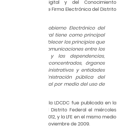
como Ciudad Digital y del Conocimiento
(LDCDC), y la Ley de Firma Electrónica del Distrito
Federal (LFE).
La Ley de Gobierno Electrónico
del
Distrito Federal tiene como principal
objetivo establecer los principios que
regirán las comunicaciones entre los
ciudadanos y las dependencias,
órganos desconcentrados, órganos
político-administrativos y entidades
de la administración pública del
Distrito Federal por medio del uso de
las TIC.
Cabe señalar que la LDCDC fue publicada en la
Gaceta Oficial del Distrito Federal el miércoles
29 de febrero de 2012, y la LFE en el mismo medio
el miércoles 4 de noviembre de 2009.