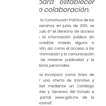
efectiva para establecer
vínculos de colaboración.
Con las reformas a la Constitución Política de los
Estados Unidos Mexicanos en junio de 2013, se
decretó en el artículo 6º el derecho de acceso
libre y gratuito a la información pública sin
necesidad de acreditar interés alguno o
justificar su utilización, así como el acceso a las
tecnologías de la información y la comunicación
(TIC), el principio de máxima publicidad y la
protección de los datos personales.
En tal contexto, se incorporó como línea de
acción “desarrollar una oferta de trámites y
servicios de calidad mediante un Catálogo
Nacional de Trámites y Servicios del Estado e
incorporarlos al portal www.gob.mx de la
Ventanilla Única Nacional”.