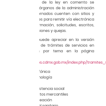
Con la aplicación de la ley en comento se
pretende que los órganos de la administración
pública y los gobernados cuenten con sitios y
aplicaciones móviles para remitir vía electrónica
todo tipo de información, solicitudes, escritos,
recursos, reclamaciones y quejas.
Actualmente se puede apreciar en la versión
beta un catálogo de trámites de servicios en
línea organizados por tema en la página
electrónica
http://www.tramites.cdmx.gob.mx/index.php/tramites_s
Asesoría telefónica
Ciencia y tecnología
Agraria
Asesoría y asistencia social
Establecimientos mercantiles
Cultura y recreación
Salud y control sanitario