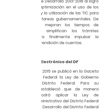
del Plan Nacional de Desarrollo 2013-2018 al logro
de resultados, la optimización en el uso de los
recursos públicos y la utilización de las TIC para
llevar a cabo las tareas gubernamentales. De
esta manera se mejoran los tiempos de
respuesta y se simplifican los trámites
burocráticos, para finalmente impulsar la
transparencia y la rendición de cuentas.
Ley de Gobierno Electrónico del DF
El 7 de octubre de 2015 se publicó en la Gaceta
Oficial del Distrito Federal la Ley de Gobierno
Electrónico del Distrito Federal. Para su
observancia se estableció que de manera
supletoria se podrá aplicar la Ley de
Procedimiento Administrativo del Distrito Federal
(LPA), la Ley para el Desarrollo del Distrito Federal