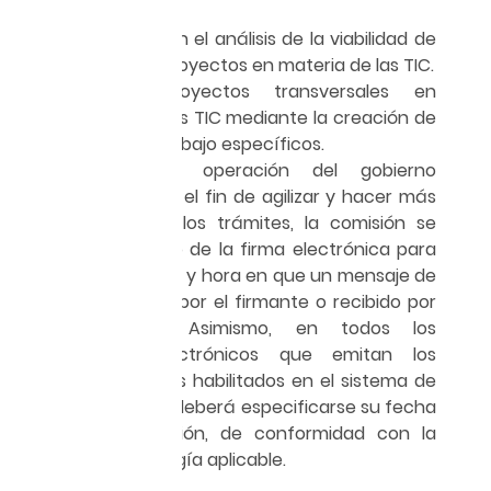
la comisión.
Coadyuvar en el análisis de la viabilidad de
los nuevos proyectos en materia de las TIC.
Impulsar proyectos transversales en
materia de las TIC mediante la creación de
grupos de trabajo específicos.
Para la debida operación del gobierno
electrónico, y con el fin de agilizar y hacer más
accesibles todos los trámites, la comisión se
apoyará en el uso de la firma electrónica para
confirmar la fecha y hora en que un mensaje de
datos es enviado por el firmante o recibido por
el destinatario. Asimismo, en todos los
documentos electrónicos que emitan los
servidores públicos habilitados en el sistema de
firma electrónica deberá especificarse su fecha
y hora de creación, de conformidad con la
norma de metrología aplicable.