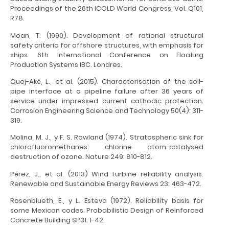
Proceedings of the 26th ICOLD World Congress, Vol. Q101,
R78.
Moan, T. (1990). Development of rational structural
safety criteria for offshore structures, with emphasis for
ships. 6th International Conference on Floating
Production Systems IBC. Londres.
Quej-Aké, L., et al. (2015). Characterisation of the soil-
pipe interface at a pipeline failure after 36 years of
service under impressed current cathodic protection.
Corrosion Engineering Science and Technology 50(4): 311-
319.
Molina, M. J., y F. S. Rowland (1974). Stratospheric sink for
chlorofluoromethanes: chlorine atom-catalysed
destruction of ozone. Nature 249: 810-812.
Pérez, J., et al. (2013) Wind turbine reliability analysis.
Renewable and Sustainable Energy Reviews 23: 463-472.
Rosenblueth, E., y L. Esteva (1972). Reliability basis for
some Mexican codes. Probabilistic Design of Reinforced
Concrete Building SP31: 1-42.