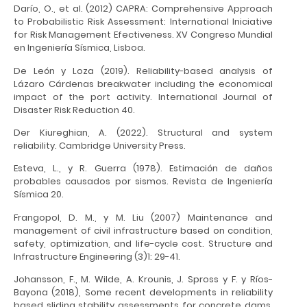
Darío, O., et al. (2012) CAPRA: Comprehensive Approach
to Probabilistic Risk Assessment: International Iniciative
for Risk Management Efectiveness. XV Congreso Mundial
en Ingeniería Sísmica, Lisboa.
De León y Loza (2019). Reliability-based analysis of
Lázaro Cárdenas breakwater including the economical
impact of the port activity. International Journal of
Disaster Risk Reduction 40.
Der Kiureghian, A. (2022). Structural and system
reliability. Cambridge University Press.
Esteva, L., y R. Guerra (1978). Estimación de daños
probables causados por sismos. Revista de Ingeniería
Sísmica 20.
Frangopol, D. M., y M. Liu (2007) Maintenance and
management of civil infrastructure based on condition,
safety, optimization, and life-cycle cost. Structure and
Infrastructure Engineering (3)1: 29-41.
Johansson, F., M. Wilde, A. Krounis, J. Spross y F. y Ríos-
Bayona (2018), Some recent developments in reliability
based sliding stability assessments for concrete dams.