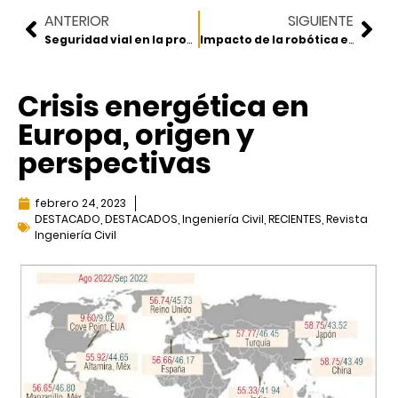
ANTERIOR
SIGUIENTE
Seguridad vial en la provisión de infraestructura carretera
Impacto de la robótica en la industria de la construcción
Crisis energética en
Europa, origen y
perspectivas
febrero 24, 2023
DESTACADO
,
DESTACADOS
,
Ingeniería Civil
,
RECIENTES
,
Revista
Ingeniería Civil