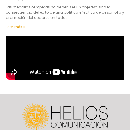
Las medallas olímpicas no deben ser un objetivo sino la
consecuencia del éxito de una política efectiva de desarrollo y
promoción del deporte en todos
Leer más »