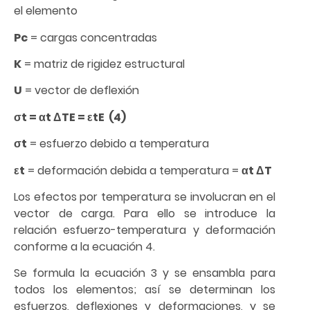
el elemento
Pc
= cargas concentradas
K
= matriz de rigidez estructural
U
= vector de deflexión
σt = αt ΔTE = εtE (4)
σt
= esfuerzo debido a temperatura
εt
= deformación debida a temperatura =
αt ΔT
Los efectos por temperatura se involucran en el
vector de carga. Para ello se introduce la
relación esfuerzo-temperatura y deformación
conforme a la ecuación 4.
Se formula la ecuación 3 y se ensambla para
todos los elementos; así se determinan los
esfuerzos, deflexiones y deformaciones, y se