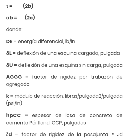
τ = (2b)
σb = (2c)
donde:
DE
= energía diferencial, lb/in
δL
= deflexión de una esquina cargada, pulgada
δU
= deflexión de una esquina sin carga, pulgada
AGGG
= factor de rigidez por trabazón de
agregado
k
= módulo de reacción, libras/pulgada2/pulgada
(psi/in)
hpCC
= espesor de losa de concreto de
cemento Pórtland, CCP, pulgadas
ζd
= factor de rigidez de la pasajunta ≈ Jd