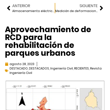
ANTERIOR
SIGUIENTE
Almacenamiento eléctrico de corta y larga duración
Medición de deformaciones del terreno con satélite radar para el monitoreo de infraestructuras
Aprovechamiento de
RCD para la
rehabilitación de
parques urbanos
agosto 28, 2023
DESTACADO
,
DESTACADOS
,
Ingeniería Civil
,
RECIENTES
,
Revista
Ingeniería Civil