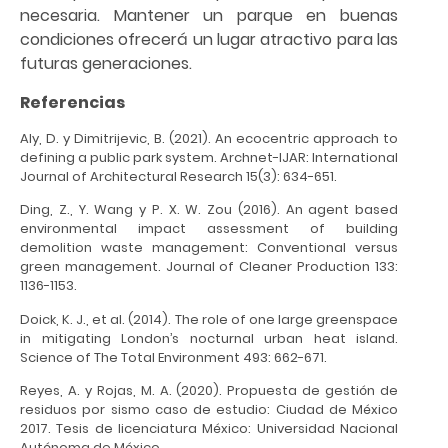
necesaria. Mantener un parque en buenas
condiciones ofrecerá un lugar atractivo para las
futuras generaciones.
Referencias
Aly, D. y Dimitrijevic, B. (2021). An ecocentric approach to
defining a public park system. Archnet-IJAR: International
Journal of Architectural Research 15(3): 634-651.
Ding, Z., Y. Wang y P. X. W. Zou (2016). An agent based
environmental impact assessment of building
demolition waste management: Conventional versus
green management. Journal of Cleaner Production 133:
1136-1153.
Doick, K. J., et al. (2014). The role of one large greenspace
in mitigating London’s nocturnal urban heat island.
Science of The Total Environment 493: 662-671.
Reyes, A. y Rojas, M. A. (2020). Propuesta de gestión de
residuos por sismo caso de estudio: Ciudad de México
2017. Tesis de licenciatura México: Universidad Nacional
Autónoma de México.